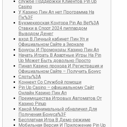
службе Поддержки Клиентов Pin Up
Casino
У Казино Пин Ап нет Программа На
Пк%3F
Букмекерская Контора Pin Ap Bet%3A
Ставки в Спорт 2024 пиппардом
Выводом Денег
вход В Личный кабинет Пин Уп и
Официальном Сайте а Зеркале
Бонусы И Промокоды Казино Пин Ап
Начать Играть В Азартные Игры На Pin
Up Может Быть довольно Просто
Пинап Казино прохода И Регистрация и
Официальном Сайте – Получить Бонус
Слоты%3A
Коннект Со Службой помощи
Pin Up Casino – официальному Сайт
Онлайн Казино Пин Ап
Преимущества Игровых Автоматов От
Казино Pinup
Какой Минимальный обналичил Для
Получения Бонуса%3F
Бесплатная Игра В Демо-режиме
Мобильная Версия И Приложение Pin Up