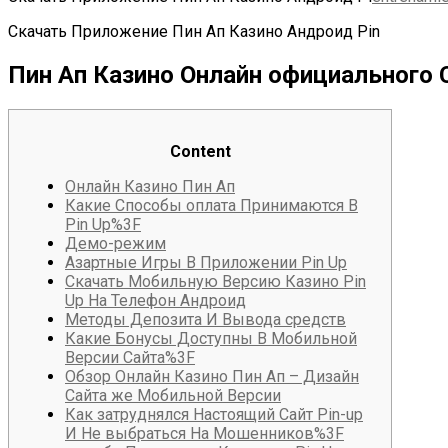
Скачать Приложение Пин Ап Казино Андроид Pin
Пин Ап Казино Онлайн официального С
Content
Онлайн Казино Пин Ап
Какие Способы оплата Принимаются В
Pin Up%3F
Демо-режим
Азартные Игры В Приложении Pin Up
Скачать Мобильную Версию Казино Pin
Up На Телефон Андроид
Методы Депозита И Вывода средств
Какие Бонусы Доступны В Мобильной
Версии Сайта%3F
Обзор Онлайн Казино Пин Ап – Дизайн
Сайта же Мобильной Версии
Как затруднялся Настоящий Сайт Pin-up
И Не выбраться На Мошенников%3F