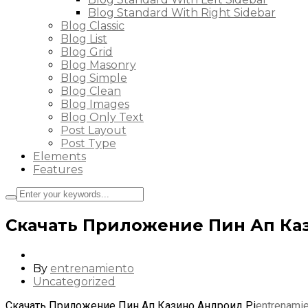
Blog Standard With Right Sidebar
Blog Classic
Blog List
Blog Grid
Blog Masonry
Blog Simple
Blog Clean
Blog Images
Blog Only Text
Post Layout
Post Type
Elements
Features
Скачать Приложение Пин Ап Ка
By
entrenamiento
Uncategorized
Скачать Приложение Пин Ап Казино Андроид Pi
entrenami