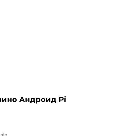
зино Андроид Pi
ento