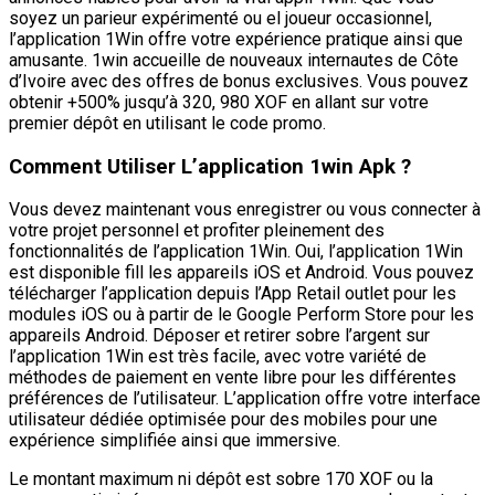
soyez un parieur expérimenté ou el joueur occasionnel,
l’application 1Win offre votre expérience pratique ainsi que
amusante. 1win accueille de nouveaux internautes de Côte
d’Ivoire avec des offres de bonus exclusives. Vous pouvez
obtenir +500% jusqu’à 320, 980 XOF en allant sur votre
premier dépôt en utilisant le code promo.
Comment Utiliser L’application 1win Apk ?
Vous devez maintenant vous enregistrer ou vous connecter à
votre projet personnel et profiter pleinement des
fonctionnalités de l’application 1Win. Oui, l’application 1Win
est disponible fill les appareils iOS et Android. Vous pouvez
télécharger l’application depuis l’App Retail outlet pour les
modules iOS ou à partir de le Google Perform Store pour les
appareils Android. Déposer et retirer sobre l’argent sur
l’application 1Win est très facile, avec votre variété de
méthodes de paiement en vente libre pour les différentes
préférences de l’utilisateur. L’application offre votre interface
utilisateur dédiée optimisée pour des mobiles pour une
expérience simplifiée ainsi que immersive.
Le montant maximum ni dépôt est sobre 170 XOF ou la