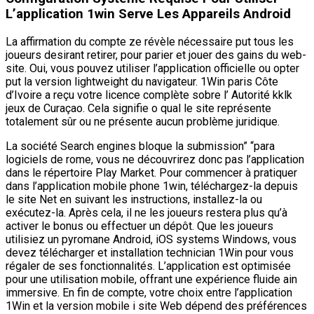
L’application 1win Serve Les Appareils Android
La affirmation du compte ze révèle nécessaire put tous les
joueurs desirant retirer, pour parier et jouer des gains du web-
site. Oui, vous pouvez utiliser l’application officielle ou opter
put la version lightweight du navigateur. 1Win paris Côte
d’Ivoire a reçu votre licence complète sobre l’ Autorité kklk
jeux de Curaçao. Cela signifie o qual le site représente
totalement sûr ou ne présente aucun problème juridique.
La société Search engines bloque la submission” “para
logiciels de rome, vous ne découvrirez donc pas l’application
dans le répertoire Play Market. Pour commencer à pratiquer
dans l’application mobile phone 1win, téléchargez-la depuis
le site Net en suivant les instructions, installez-la ou
exécutez-la. Après cela, il ne les joueurs restera plus qu’à
activer le bonus ou effectuer un dépôt. Que les joueurs
utilisiez un pyromane Android, iOS systems Windows, vous
devez télécharger et installation technician 1Win pour vous
régaler de ses fonctionnalités. L’application est optimisée
pour une utilisation mobile, offrant une expérience fluide ain
immersive. En fin de compte, votre choix entre l’application
1Win et la version mobile i site Web dépend des préférences