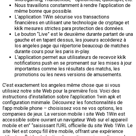
Nous travaillons constamment à rendre l’application de
même bonne que possible.
L’application 1Win sécurise vos transactions
financières en utilisant une technologie de cryptage et
kklk mesures strictes para protection des données.
Le bouton “Live” est le deuxième durante partant de una
gauche et en tapant dessus, les joueurs accéderez à
los angeles page qui répertorie beaucoup de matches
durante cours pour les paris in-play.
L’application permet aux utilisateurs de recevoir kklk
notifications push en se promenant sur les mises à jour
importantes comme les résultats des matchs, les
promotions ou les news versions de amusements.
C’est exactement los angeles même chose que si vous
utilisiez notre site Web pour la première fois. Voici des
instructions d’installation sobre l’application 1win apk et
configuration minimale. Découvrez les fonctionnalités de
l’app mobile phone – choisissez vos ne vos options, les
companies de jeux. La version mobile i site Web 1Win est
accessible sobre ouvrant un navigateur Web sur el appareil
mobile et en” “saisissant l’URL officielle du site Web 1Win. Le
site Net est conçu fill être mobile, offrant une expérience