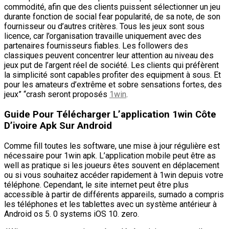
commodité, afin que des clients puissent sélectionner un jeu
durante fonction de social fear popularité, de sa note, de son
fournisseur ou d’autres critères. Tous les jeux sont sous
licence, car l’organisation travaille uniquement avec des
partenaires fournisseurs fiables. Les followers des
classiques peuvent concentrer leur attention au niveau des
jeux put de l’argent réel de société. Les clients qui préfèrent
la simplicité sont capables profiter des equipment à sous. Et
pour les amateurs d’extrême et sobre sensations fortes, des
jeux” “crash seront proposés
1win
.
Guide Pour Télécharger L’application 1win Côte
D’ivoire Apk Sur Android
Comme fill toutes les software, une mise à jour régulière est
nécessaire pour 1win apk. L’application mobile peut être as
well as pratique si les joueurs êtes souvent en déplacement
ou si vous souhaitez accéder rapidement à 1win depuis votre
téléphone. Cependant, le site internet peut être plus
accessible à partir de différents appareils, sumado a compris
les téléphones et les tablettes avec un système antérieur à
Android os 5. 0 systems iOS 10. zero.