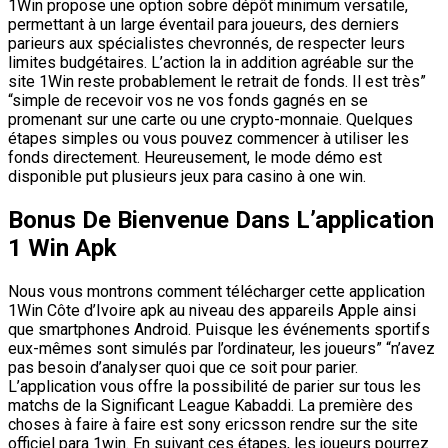
1Win propose une option sobre dépôt minimum versatile,
permettant à un large éventail para joueurs, des derniers
parieurs aux spécialistes chevronnés, de respecter leurs
limites budgétaires. L’action la in addition agréable sur the
site 1Win reste probablement le retrait de fonds. Il est très”
“simple de recevoir vos ne vos fonds gagnés en se
promenant sur une carte ou une crypto-monnaie. Quelques
étapes simples ou vous pouvez commencer à utiliser les
fonds directement. Heureusement, le mode démo est
disponible put plusieurs jeux para casino à one win.
Bonus De Bienvenue Dans L’application
1 Win Apk
Nous vous montrons comment télécharger cette application
1Win Côte d’Ivoire apk au niveau des appareils Apple ainsi
que smartphones Android. Puisque les événements sportifs
eux-mêmes sont simulés par l’ordinateur, les joueurs” “n’avez
pas besoin d’analyser quoi que ce soit pour parier.
L’application vous offre la possibilité de parier sur tous les
matchs de la Significant League Kabaddi. La première des
choses à faire à faire est sony ericsson rendre sur the site
officiel para 1win. En suivant ces étapes, les joueurs pourrez