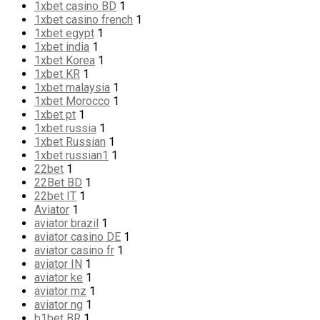
1xbet casino BD
1
1xbet casino french
1
1xbet egypt
1
1xbet india
1
1xbet Korea
1
1xbet KR
1
1xbet malaysia
1
1xbet Morocco
1
1xbet pt
1
1xbet russia
1
1xbet Russian
1
1xbet russian1
1
22bet
1
22Bet BD
1
22bet IT
1
Aviator
1
aviator brazil
1
aviator casino DE
1
aviator casino fr
1
aviator IN
1
aviator ke
1
aviator mz
1
aviator ng
1
b1bet BR
1