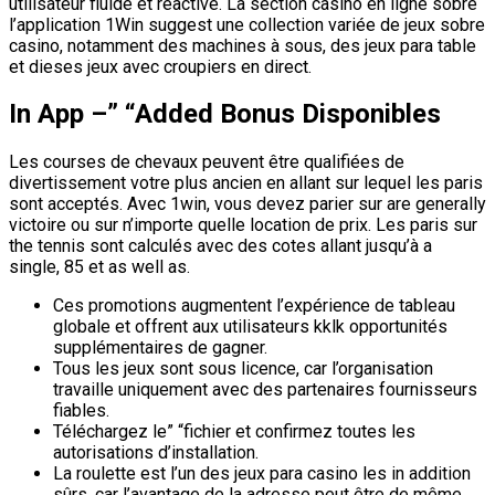
utilisateur fluide et réactive. La section casino en ligne sobre
l’application 1Win suggest une collection variée de jeux sobre
casino, notamment des machines à sous, des jeux para table
et dieses jeux avec croupiers en direct.
In App –” “Added Bonus Disponibles
Les courses de chevaux peuvent être qualifiées de
divertissement votre plus ancien en allant sur lequel les paris
sont acceptés. Avec 1win, vous devez parier sur are generally
victoire ou sur n’importe quelle location de prix. Les paris sur
the tennis sont calculés avec des cotes allant jusqu’à a
single, 85 et as well as.
Ces promotions augmentent l’expérience de tableau
globale et offrent aux utilisateurs kklk opportunités
supplémentaires de gagner.
Tous les jeux sont sous licence, car l’organisation
travaille uniquement avec des partenaires fournisseurs
fiables.
Téléchargez le” “fichier et confirmez toutes les
autorisations d’installation.
La roulette est l’un des jeux para casino les in addition
sûrs, car l’avantage de la adresse peut être de même