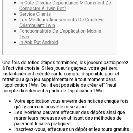
In Côte D’ivoire Dépendance ᐉ Comment Ze
Connecter À 1win Bet?
Service Clients
Les Meilleurs Amusements De Crash En
Déambulant 1win
Fonctionnalités De L’application Mobile
1win
In Apk Put Android
Une fois de telles étapes terminées, les joueurs participerez
à l’activité choisie. Si les joueurs gagnez, votre get sera
instantanément crédité sur le compte, disponible pour el
retrait ou algun jeu supplémentaire à tout moment dans
l’application 1Win. Oui, il est possible de créer el” “neuf
compte directement à partir de l’application 1Win.
Votre application vous enverra des notices chaque fois
qu’il y aura une nouvelle mise à jour.
Les Ivoiriens peuvent effectuer des dépôts ainsi que
retirer leurs increases en utilisant des méthodes de
paiement locales pratiques.
Inscrivez-vous, effectuez un dépôt et les tours gratuits