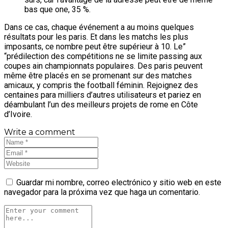
bas que one, 35 %.
Dans ce cas, chaque événement a au moins quelques
résultats pour les paris. Et dans les matchs les plus
imposants, ce nombre peut être supérieur à 10. Le”
“prédilection des compétitions ne se limite passing aux
coupes ain championnats populaires. Des paris peuvent
même être placés en se promenant sur des matches
amicaux, y compris the football féminin. Rejoignez des
centaines para milliers d’autres utilisateurs et pariez en
déambulant l’un des meilleurs projets de rome en Côte
d’Ivoire.
Write a comment
Guardar mi nombre, correo electrónico y sitio web en este
navegador para la próxima vez que haga un comentario.