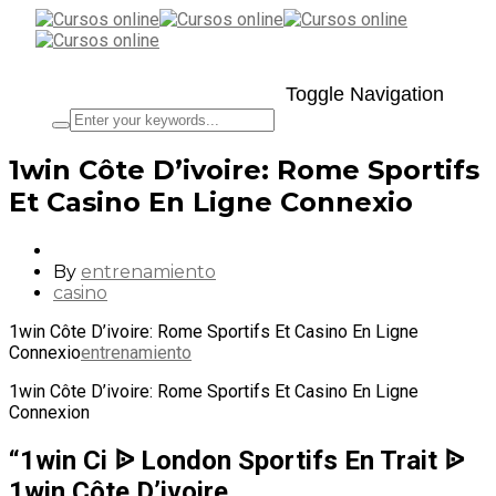
Toggle Navigation
1win Côte D’ivoire: Rome Sportifs
Et Casino En Ligne Connexio
By
entrenamiento
casino
1win Côte D’ivoire: Rome Sportifs Et Casino En Ligne
Connexio
entrenamiento
1win Côte D’ivoire: Rome Sportifs Et Casino En Ligne
Connexion
“1win Ci ᐉ London Sportifs En Trait ᐉ
1win Côte D’ivoire