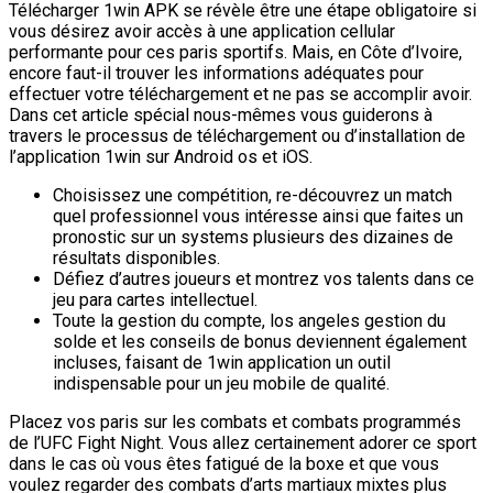
Télécharger 1win APK se révèle être une étape obligatoire si
vous désirez avoir accès à une application cellular
performante pour ces paris sportifs. Mais, en Côte d’Ivoire,
encore faut-il trouver les informations adéquates pour
effectuer votre téléchargement et ne pas se accomplir avoir.
Dans cet article spécial nous-mêmes vous guiderons à
travers le processus de téléchargement ou d’installation de
l’application 1win sur Android os et iOS.
Choisissez une compétition, re-découvrez un match
quel professionnel vous intéresse ainsi que faites un
pronostic sur un systems plusieurs des dizaines de
résultats disponibles.
Défiez d’autres joueurs et montrez vos talents dans ce
jeu para cartes intellectuel.
Toute la gestion du compte, los angeles gestion du
solde et les conseils de bonus deviennent également
incluses, faisant de 1win application un outil
indispensable pour un jeu mobile de qualité.
Placez vos paris sur les combats et combats programmés
de l’UFC Fight Night. Vous allez certainement adorer ce sport
dans le cas où vous êtes fatigué de la boxe et que vous
voulez regarder des combats d’arts martiaux mixtes plus