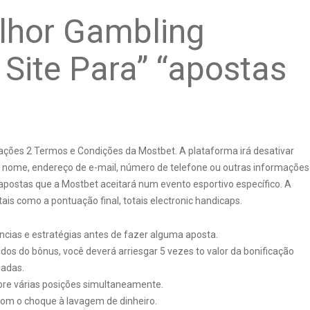
lhor Gambling
 Site Para” “apostas
olações 2 Termos e Condições da Mostbet. A plataforma irá desativar
ome, endereço de e-mail, número de telefone ou outras informações
 apostas que a Mostbet aceitará num evento esportivo específico. A
ais como a pontuação final, totais electronic handicaps.
ncias e estratégias antes de fazer alguma aposta.
os do bônus, você deverá arriesgar 5 vezes to valor da bonificação
nadas.
re várias posições simultaneamente.
om o choque à lavagem de dinheiro.