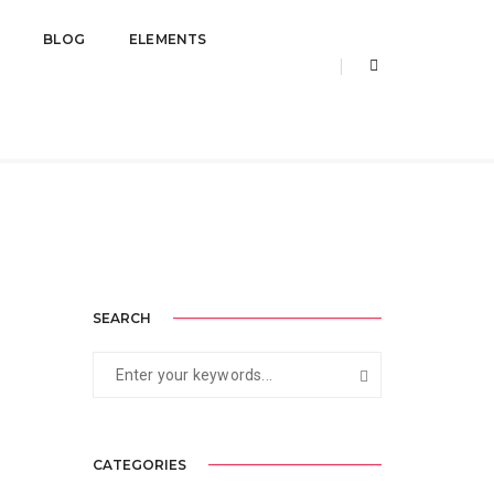
BLOG
ELEMENTS
By
entrenamiento
Uncategorized
SEARCH
CATEGORIES