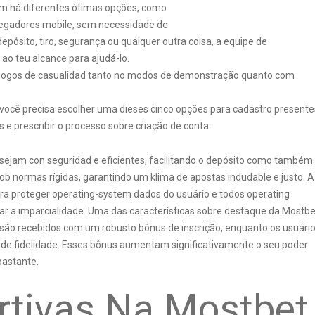
m há diferentes ótimas opções, como
avegadores mobile, sem necessidade de
pósito, tiro, segurança ou qualquer outra coisa, a equipe de
 ao teu alcance para ajudá-lo.
 jogos de casualidad tanto no modos de demonstração quanto com
 você precisa escolher uma dieses cinco opções para cadastro presente
 e prescribir o processo sobre criação de conta.
sejam con seguridad e eficientes, facilitando o depósito como também
 sob normas rígidas, garantindo um klima de apostas indudable e justo. A
ara proteger operating-system dados do usuário e todos operating
r a imparcialidade. Uma das características sobre destaque da Mostbe
 são recebidos com um robusto bônus de inscrição, enquanto os usuári
de fidelidade. Esses bônus aumentam significativamente o seu poder
bastante.
rtivas Na Mostbet