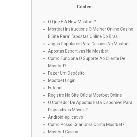
Content
O Que É A New Mostbet?
Mostbet Instructions O Melhor Online Casino
E Site Para” “apostas Online Do Brasil
Jogos Populares Para Cassino No Mostbet
Apostas Esportivas Na Mostbet
Como Funciona O Suporte Ao Cliente De
Mostbet?
Fazer Um Depósito
Mostbet Login
Futebol
Registro No Site Oficial Mostbet Online
O Corredor De Apostas Está Disponível Para
Dispositivos Móveis?
Android-aplicativo
Como Posso Criar Uma Conta Mostbet?
Mostbet Casino