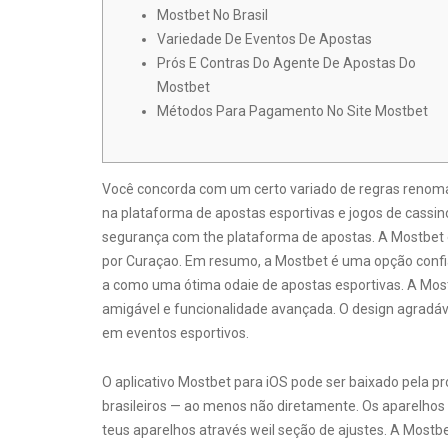
Mostbet No Brasil
Variedade De Eventos De Apostas
Prós E Contras Do Agente De Apostas Do
Mostbet
Métodos Para Pagamento No Site Mostbet
Você concorda com um certo variado de regras renom
na plataforma de apostas esportivas e jogos de cassin
segurança com the plataforma de apostas. A Mostbet e
por Curaçao. Em resumo, a Mostbet é uma opção confiáve
a como uma ótima odaie de apostas esportivas. A Mos
amigável e funcionalidade avançada. O design agradáv
em eventos esportivos.
O aplicativo Mostbet para iOS pode ser baixado pela pr
brasileiros — ao menos não diretamente. Os aparelhos
teus aparelhos através weil seção de ajustes. A Mostb